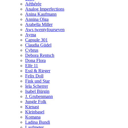
Aéthérée
Analog Imperfections
Anina Kaufmann
Annina Olga
Arabella Miller
Aws twentyfourseven
Ayma
Capsule 301
Claudia Güdel
Cybrus
Debora Rentsch
Dona Flora
Elfe 11
Essl & Rieger
Felix Doll
Fink und Star
Iela Scherrer
Isabel Bürgin
J. Grubenmann
Jungle Folk
Kienast
Kleinbasel
Komana
Ladina Bundi
Laufmeter