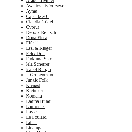
Arabella Miller
Aws twentyfourseven
Ayma
Capsule 301
Claudia Güdel
Cybrus
Debora Rentsch
Dona Flora
Elfe 11
Essl & Rieger
Felix Doll
Fink und Star
Iela Scherrer
Isabel Bürgin
J. Grubenmann
Jungle Folk
Kienast
Kleinbasel
Komana
Ladina Bundi
Laufmeter
Lavie
Le Foulard
Lili T.
Linalupa