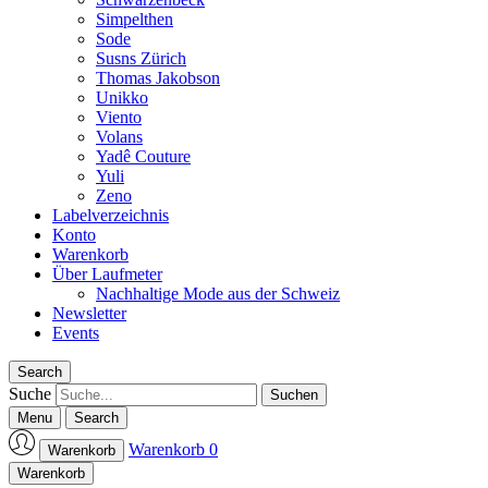
Simpelthen
Sode
Susns Zürich
Thomas Jakobson
Unikko
Viento
Volans
Yadê Couture
Yuli
Zeno
Labelverzeichnis
Konto
Warenkorb
Über Laufmeter
Nachhaltige Mode aus der Schweiz
Newsletter
Events
Search
Suche
Menu
Search
Warenkorb
0
Warenkorb
Laufmeter-Shop
Warenkorb