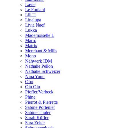
Lavie
Le Foulard
Lili T.
Linalupa
Livia Naef
Lukka
Mademoiselle L
Marró
Matrix
Merchant & Mills
Mono
Nähwerk IDM
Nathalie Pellon
Nathalie Schweizer
Nina Yuun
Obo
Oiu Oiu
Pfeffer/Verbeek
Phine
Pierrot & Pierrette
Sabine Portenier
Sabine Thuler
Sarah Küffer
Sara Zeiter
Schwarzenbeck