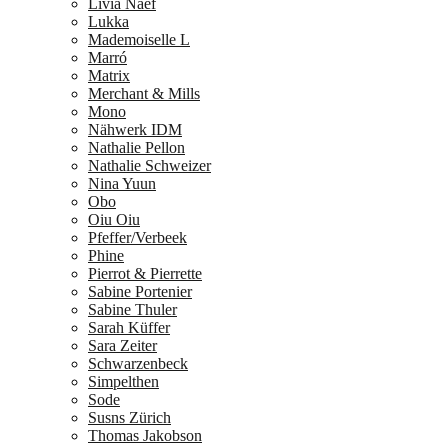
Livia Naef
Lukka
Mademoiselle L
Marró
Matrix
Merchant & Mills
Mono
Nähwerk IDM
Nathalie Pellon
Nathalie Schweizer
Nina Yuun
Obo
Oiu Oiu
Pfeffer/Verbeek
Phine
Pierrot & Pierrette
Sabine Portenier
Sabine Thuler
Sarah Küffer
Sara Zeiter
Schwarzenbeck
Simpelthen
Sode
Susns Zürich
Thomas Jakobson