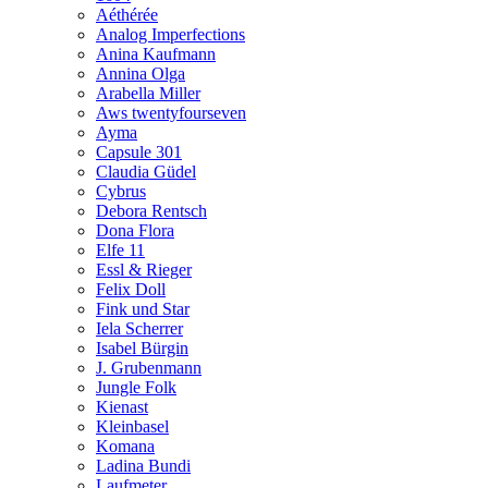
Aéthérée
Analog Imperfections
Anina Kaufmann
Annina Olga
Arabella Miller
Aws twentyfourseven
Ayma
Capsule 301
Claudia Güdel
Cybrus
Debora Rentsch
Dona Flora
Elfe 11
Essl & Rieger
Felix Doll
Fink und Star
Iela Scherrer
Isabel Bürgin
J. Grubenmann
Jungle Folk
Kienast
Kleinbasel
Komana
Ladina Bundi
Laufmeter