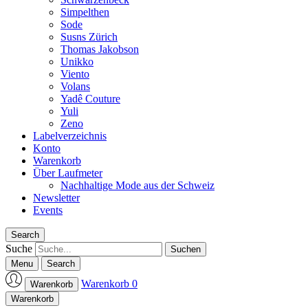
Simpelthen
Sode
Susns Zürich
Thomas Jakobson
Unikko
Viento
Volans
Yadê Couture
Yuli
Zeno
Labelverzeichnis
Konto
Warenkorb
Über Laufmeter
Nachhaltige Mode aus der Schweiz
Newsletter
Events
Search
Suche
Menu
Search
Warenkorb
0
Warenkorb
Laufmeter-Shop
Warenkorb