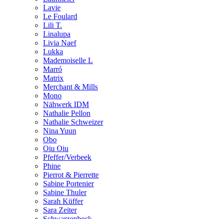
Lavie
Le Foulard
Lili T.
Linalupa
Livia Naef
Lukka
Mademoiselle L
Marró
Matrix
Merchant & Mills
Mono
Nähwerk IDM
Nathalie Pellon
Nathalie Schweizer
Nina Yuun
Obo
Oiu Oiu
Pfeffer/Verbeek
Phine
Pierrot & Pierrette
Sabine Portenier
Sabine Thuler
Sarah Küffer
Sara Zeiter
Schwarzenbeck