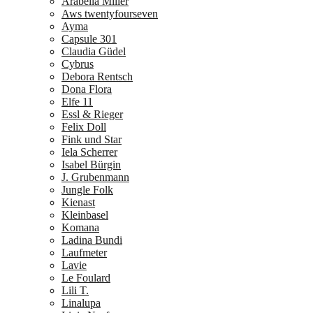
Arabella Miller
Aws twentyfourseven
Ayma
Capsule 301
Claudia Güdel
Cybrus
Debora Rentsch
Dona Flora
Elfe 11
Essl & Rieger
Felix Doll
Fink und Star
Iela Scherrer
Isabel Bürgin
J. Grubenmann
Jungle Folk
Kienast
Kleinbasel
Komana
Ladina Bundi
Laufmeter
Lavie
Le Foulard
Lili T.
Linalupa