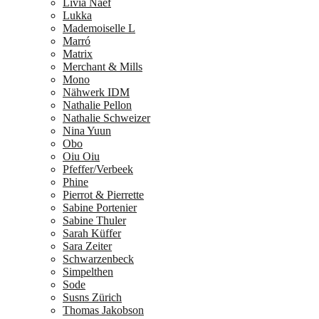
Livia Naef
Lukka
Mademoiselle L
Marró
Matrix
Merchant & Mills
Mono
Nähwerk IDM
Nathalie Pellon
Nathalie Schweizer
Nina Yuun
Obo
Oiu Oiu
Pfeffer/Verbeek
Phine
Pierrot & Pierrette
Sabine Portenier
Sabine Thuler
Sarah Küffer
Sara Zeiter
Schwarzenbeck
Simpelthen
Sode
Susns Zürich
Thomas Jakobson