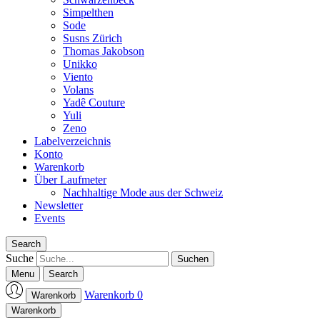
Simpelthen
Sode
Susns Zürich
Thomas Jakobson
Unikko
Viento
Volans
Yadê Couture
Yuli
Zeno
Labelverzeichnis
Konto
Warenkorb
Über Laufmeter
Nachhaltige Mode aus der Schweiz
Newsletter
Events
Search
Suche
Menu
Search
Warenkorb
0
Warenkorb
Laufmeter-Shop
Warenkorb