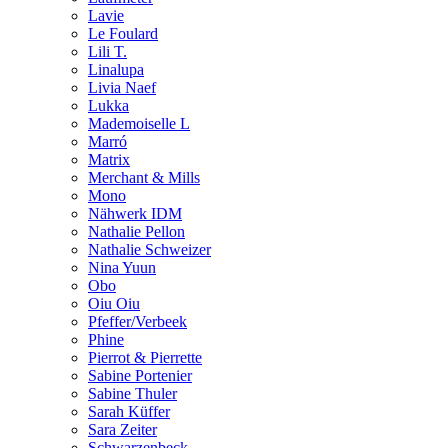
Lavie
Le Foulard
Lili T.
Linalupa
Livia Naef
Lukka
Mademoiselle L
Marró
Matrix
Merchant & Mills
Mono
Nähwerk IDM
Nathalie Pellon
Nathalie Schweizer
Nina Yuun
Obo
Oiu Oiu
Pfeffer/Verbeek
Phine
Pierrot & Pierrette
Sabine Portenier
Sabine Thuler
Sarah Küffer
Sara Zeiter
Schwarzenbeck