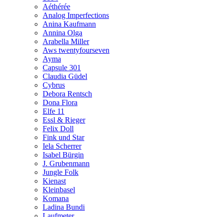
Aéthérée
Analog Imperfections
Anina Kaufmann
Annina Olga
Arabella Miller
Aws twentyfourseven
Ayma
Capsule 301
Claudia Güdel
Cybrus
Debora Rentsch
Dona Flora
Elfe 11
Essl & Rieger
Felix Doll
Fink und Star
Iela Scherrer
Isabel Bürgin
J. Grubenmann
Jungle Folk
Kienast
Kleinbasel
Komana
Ladina Bundi
Laufmeter