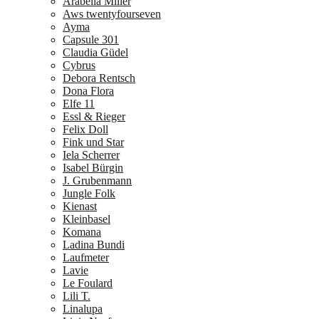
Arabella Miller
Aws twentyfourseven
Ayma
Capsule 301
Claudia Güdel
Cybrus
Debora Rentsch
Dona Flora
Elfe 11
Essl & Rieger
Felix Doll
Fink und Star
Iela Scherrer
Isabel Bürgin
J. Grubenmann
Jungle Folk
Kienast
Kleinbasel
Komana
Ladina Bundi
Laufmeter
Lavie
Le Foulard
Lili T.
Linalupa