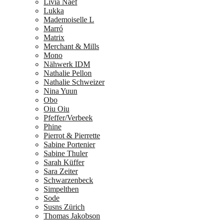
Livia Naef
Lukka
Mademoiselle L
Marró
Matrix
Merchant & Mills
Mono
Nähwerk IDM
Nathalie Pellon
Nathalie Schweizer
Nina Yuun
Obo
Oiu Oiu
Pfeffer/Verbeek
Phine
Pierrot & Pierrette
Sabine Portenier
Sabine Thuler
Sarah Küffer
Sara Zeiter
Schwarzenbeck
Simpelthen
Sode
Susns Zürich
Thomas Jakobson