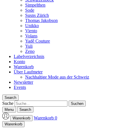
Simpelthen
Sode
Susns Zürich
Thomas Jakobson
Unikko
Viento
Volans
Yadê Couture
Yuli
Zeno
Labelverzeichnis
Konto
Warenkorb
Über Laufmeter
Nachhaltige Mode aus der Schweiz
Newsletter
Events
Search
Suche
Menu
Search
Warenkorb
0
Warenkorb
Laufmeter-Shop
Warenkorb