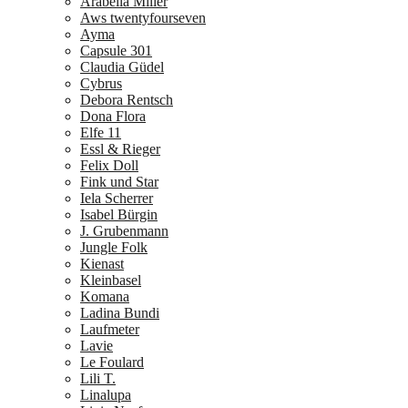
Arabella Miller
Aws twentyfourseven
Ayma
Capsule 301
Claudia Güdel
Cybrus
Debora Rentsch
Dona Flora
Elfe 11
Essl & Rieger
Felix Doll
Fink und Star
Iela Scherrer
Isabel Bürgin
J. Grubenmann
Jungle Folk
Kienast
Kleinbasel
Komana
Ladina Bundi
Laufmeter
Lavie
Le Foulard
Lili T.
Linalupa