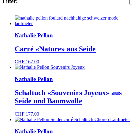
Filter:
CHF
1
-
CHF
961
Nathalie Pellon
Bio
(33)
d
(1)
Re-/Upcycling
(12)
Recycling
(1)
Schweizer
(1)
Carré «Nature» aus Seide
Schweizer Design
(81)
CHF
167.00
Schweizer Produktion
(39)
Vegan
(20)
Nathalie Pellon
Schaltuch «Souvenirs Joyeux» aus
Seide und Baumwolle
CHF
177.00
Nathalie Pellon