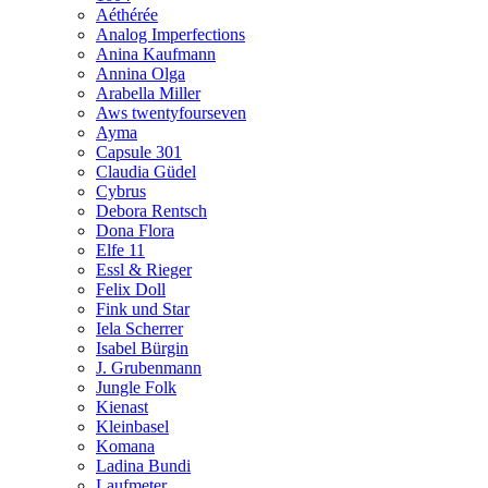
Aéthérée
Analog Imperfections
Anina Kaufmann
Annina Olga
Arabella Miller
Aws twentyfourseven
Ayma
Capsule 301
Claudia Güdel
Cybrus
Debora Rentsch
Dona Flora
Elfe 11
Essl & Rieger
Felix Doll
Fink und Star
Iela Scherrer
Isabel Bürgin
J. Grubenmann
Jungle Folk
Kienast
Kleinbasel
Komana
Ladina Bundi
Laufmeter