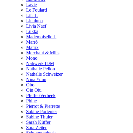
Lavie
Le Foulard
Lili T.
Linalupa
Livia Naef
Lukka
Mademoiselle L
Marró
Matrix
Merchant & Mills
Mono
Nähwerk IDM
Nathalie Pellon
Nathalie Schweizer
Nina Yuun
Obo
Oiu Oiu
Pfeffer/Verbeek
Phine
Pierrot & Pierrette
Sabine Portenier
Sabine Thuler
Sarah Küffer
Sara Zeiter
Schwarzenbeck