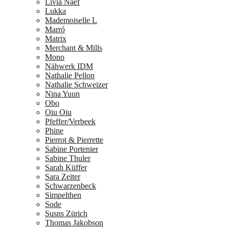
Livia Naef
Lukka
Mademoiselle L
Marró
Matrix
Merchant & Mills
Mono
Nähwerk IDM
Nathalie Pellon
Nathalie Schweizer
Nina Yuun
Obo
Oiu Oiu
Pfeffer/Verbeek
Phine
Pierrot & Pierrette
Sabine Portenier
Sabine Thuler
Sarah Küffer
Sara Zeiter
Schwarzenbeck
Simpelthen
Sode
Susns Zürich
Thomas Jakobson