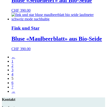
Bluse «Seideneier» auf Bio-Seide
CHF
390.00
Fink und Star
Bluse «Maulbeerblatt» aus Bio-Seide
CHF
390.00
←
1
2
3
4
5
6
7
→
Kontakt