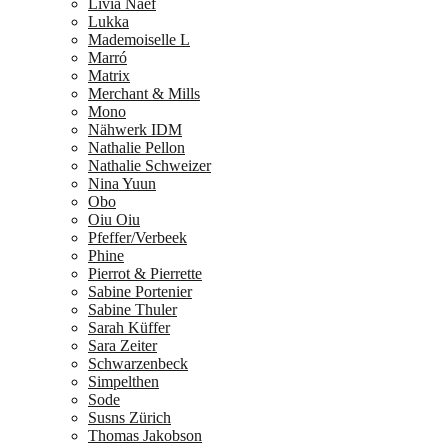
Livia Naef
Lukka
Mademoiselle L
Marró
Matrix
Merchant & Mills
Mono
Nähwerk IDM
Nathalie Pellon
Nathalie Schweizer
Nina Yuun
Obo
Oiu Oiu
Pfeffer/Verbeek
Phine
Pierrot & Pierrette
Sabine Portenier
Sabine Thuler
Sarah Küffer
Sara Zeiter
Schwarzenbeck
Simpelthen
Sode
Susns Zürich
Thomas Jakobson