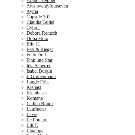
Arabella Miller
Aws twentyfourseven
Ayma
Capsule 301
Claudia Güdel
Cybrus
Debora Rentsch
Dona Flora
Elfe 11
Essl & Rieger
Felix Doll
Fink und Star
Iela Scherrer
Isabel Bürgin
J. Grubenmann
Jungle Folk
Kienast
Kleinbasel
Komana
Ladina Bundi
Laufmeter
Lavie
Le Foulard
Lili T.
Linalupa