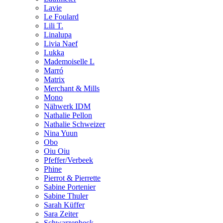
Lavie
Le Foulard
Lili T.
Linalupa
Livia Naef
Lukka
Mademoiselle L
Marró
Matrix
Merchant & Mills
Mono
Nähwerk IDM
Nathalie Pellon
Nathalie Schweizer
Nina Yuun
Obo
Oiu Oiu
Pfeffer/Verbeek
Phine
Pierrot & Pierrette
Sabine Portenier
Sabine Thuler
Sarah Küffer
Sara Zeiter
Schwarzenbeck