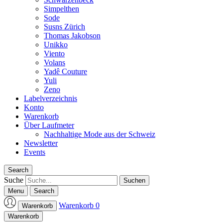
Simpelthen
Sode
Susns Zürich
Thomas Jakobson
Unikko
Viento
Volans
Yadê Couture
Yuli
Zeno
Labelverzeichnis
Konto
Warenkorb
Über Laufmeter
Nachhaltige Mode aus der Schweiz
Newsletter
Events
Search
Suche
Menu
Search
Warenkorb
0
Warenkorb
Laufmeter-Shop
Warenkorb