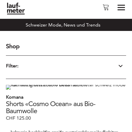
Laufmeter-Shop
Schweizer Mode, News und Trends
Shop
Filter:
CHF
1
-
CHF
961
Komana
Shorts «Cosmo Ocean» aus Bio-
Baumwolle
CHF
125.00
Bio
(33)
d
(1)
Re-/Upcycling
(12)
Recycling
(1)
Schweizer
(1)