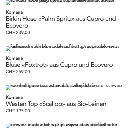
Schweizer Design
(81)
Komana
Schweizer Produktion
(39)
Vegan
(20)
Birkin Hose «Palm Spritz» aus Cupro und
Ecovero
CHF
239.00
Komana
Bluse «Foxtrot» aus Cupro und Ecovero
CHF
259.00
Komana
Westen Top «Scallop» aus Bio-Leinen
CHF
195.00