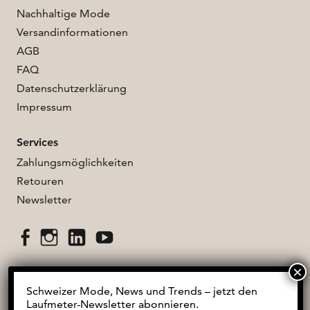
Nachhaltige Mode
Versandinformationen
AGB
FAQ
Datenschutzerklärung
Impressum
Services
Zahlungsmöglichkeiten
Retouren
Newsletter
Fac
Inst
Lin
Yo
ebo
agr
ked
uT
ok
am
In
ube
Schweizer Mode, News und Trends – jetzt den
Laufmeter-Newsletter abonnieren.