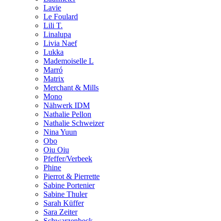
Lavie
Le Foulard
Lili T.
Linalupa
Livia Naef
Lukka
Mademoiselle L
Marró
Matrix
Merchant & Mills
Mono
Nähwerk IDM
Nathalie Pellon
Nathalie Schweizer
Nina Yuun
Obo
Oiu Oiu
Pfeffer/Verbeek
Phine
Pierrot & Pierrette
Sabine Portenier
Sabine Thuler
Sarah Küffer
Sara Zeiter
Schwarzenbeck