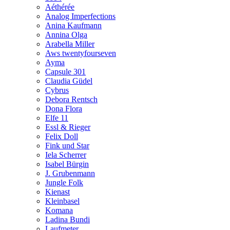
Aéthérée
Analog Imperfections
Anina Kaufmann
Annina Olga
Arabella Miller
Aws twentyfourseven
Ayma
Capsule 301
Claudia Güdel
Cybrus
Debora Rentsch
Dona Flora
Elfe 11
Essl & Rieger
Felix Doll
Fink und Star
Iela Scherrer
Isabel Bürgin
J. Grubenmann
Jungle Folk
Kienast
Kleinbasel
Komana
Ladina Bundi
Laufmeter