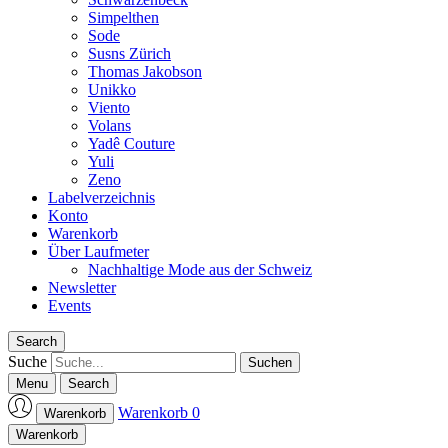
Simpelthen
Sode
Susns Zürich
Thomas Jakobson
Unikko
Viento
Volans
Yadê Couture
Yuli
Zeno
Labelverzeichnis
Konto
Warenkorb
Über Laufmeter
Nachhaltige Mode aus der Schweiz
Newsletter
Events
Search
Suche
Menu
Search
Warenkorb
0
Warenkorb
Laufmeter-Shop
Warenkorb