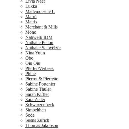
Livia Naef
Lukka
Mademoiselle L
Marró
Matrix
Merchant & Mills
Mono
Nähwerk IDM
Nathalie Pellon
Nathalie Schweizer
Nina Yuun
Obo
Oiu Oiu
Pfeffer/Verbeek
Phine
Pierrot & Pierrette
Sabine Portenier
Sabine Thuler
Sarah Küffer
Sara Zeiter
Schwarzenbeck
Simpelthen
Sode
Susns Zürich
Thomas Jakobson