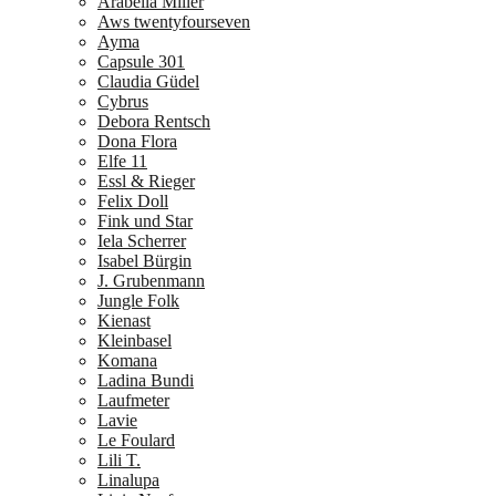
Arabella Miller
Aws twentyfourseven
Ayma
Capsule 301
Claudia Güdel
Cybrus
Debora Rentsch
Dona Flora
Elfe 11
Essl & Rieger
Felix Doll
Fink und Star
Iela Scherrer
Isabel Bürgin
J. Grubenmann
Jungle Folk
Kienast
Kleinbasel
Komana
Ladina Bundi
Laufmeter
Lavie
Le Foulard
Lili T.
Linalupa