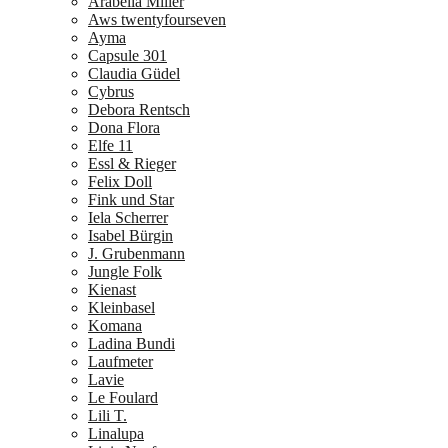
Arabella Miller
Aws twentyfourseven
Ayma
Capsule 301
Claudia Güdel
Cybrus
Debora Rentsch
Dona Flora
Elfe 11
Essl & Rieger
Felix Doll
Fink und Star
Iela Scherrer
Isabel Bürgin
J. Grubenmann
Jungle Folk
Kienast
Kleinbasel
Komana
Ladina Bundi
Laufmeter
Lavie
Le Foulard
Lili T.
Linalupa