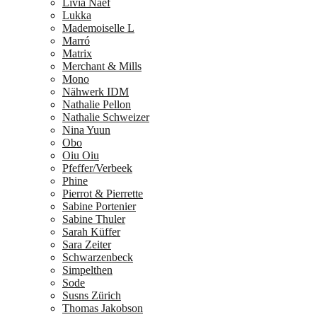
Livia Naef
Lukka
Mademoiselle L
Marró
Matrix
Merchant & Mills
Mono
Nähwerk IDM
Nathalie Pellon
Nathalie Schweizer
Nina Yuun
Obo
Oiu Oiu
Pfeffer/Verbeek
Phine
Pierrot & Pierrette
Sabine Portenier
Sabine Thuler
Sarah Küffer
Sara Zeiter
Schwarzenbeck
Simpelthen
Sode
Susns Zürich
Thomas Jakobson