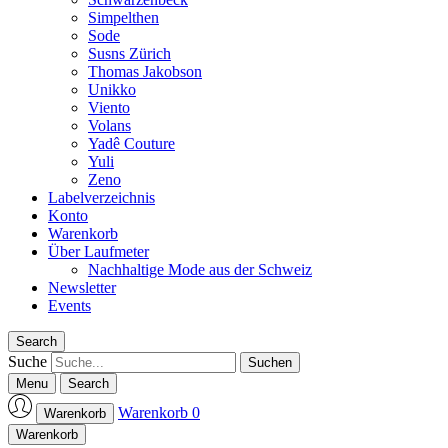
Simpelthen
Sode
Susns Zürich
Thomas Jakobson
Unikko
Viento
Volans
Yadê Couture
Yuli
Zeno
Labelverzeichnis
Konto
Warenkorb
Über Laufmeter
Nachhaltige Mode aus der Schweiz
Newsletter
Events
Search
Suche
Menu
Search
Warenkorb
0
Warenkorb
Laufmeter-Shop
Warenkorb