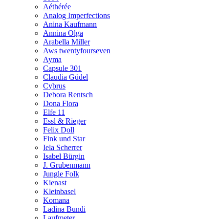
Aéthérée
Analog Imperfections
Anina Kaufmann
Annina Olga
Arabella Miller
Aws twentyfourseven
Ayma
Capsule 301
Claudia Güdel
Cybrus
Debora Rentsch
Dona Flora
Elfe 11
Essl & Rieger
Felix Doll
Fink und Star
Iela Scherrer
Isabel Bürgin
J. Grubenmann
Jungle Folk
Kienast
Kleinbasel
Komana
Ladina Bundi
Laufmeter