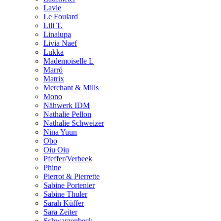
Lavie
Le Foulard
Lili T.
Linalupa
Livia Naef
Lukka
Mademoiselle L
Marró
Matrix
Merchant & Mills
Mono
Nähwerk IDM
Nathalie Pellon
Nathalie Schweizer
Nina Yuun
Obo
Oiu Oiu
Pfeffer/Verbeek
Phine
Pierrot & Pierrette
Sabine Portenier
Sabine Thuler
Sarah Küffer
Sara Zeiter
Schwarzenbeck